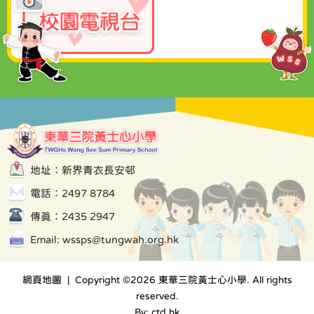
18/09/2025
2026年度小一入學
(自行分配學位)申請
須知
地址：新界青衣長安邨
04/09/2025
電話：2497 8784
✨ 東華三院黃士心小
學-校園樂趣多開放
傳真：2435 2947
日！ 與您攜手開啟孩
Email:
wssps@tungwah.org.hk
子的未來旅程✨
網頁地圖
| Copyright ©
2026 東華三院黃士心小學. All rights
reserved.
By: ctd.hk