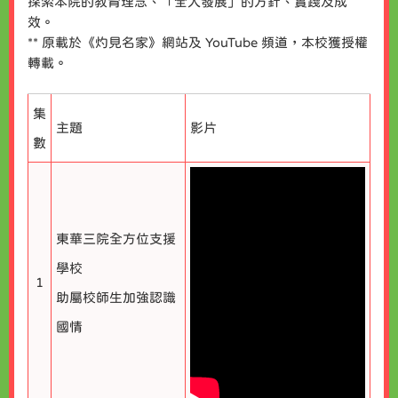
探索本院的教育理念、「全人發展」的方針、實踐及成
效。
** 原載於《灼見名家》網站及 YouTube 頻道，本校獲授權
轉載。
集
主題
影片
數
東華三院全方位支援
學校
1
助屬校師生加強認識
國情