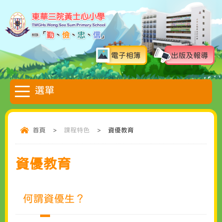
電子相簿
出版及報導
首頁
>
課程特色
>
資優教育
資優教育
何謂資優生？