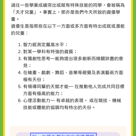
過往一些學業成績突出或賦有特殊技能的同學，會被稱為
「天才兒童」。事實上，那亦是我們今天所說的資優學
童。
資優生是指那些在以下一方面或多方面有特出成就或潛能
的兒童：
智力經測定屬高水平；
對某一學科有特強的資質；
有獨創性思考—能夠提出很多創新而精關詳盡的意
見；
在繪畫、戲劇、舞蹈、音樂等視覺及表演藝術方面
極有天份；
有領導同輩的天賦才能— 在推動他人完成共同目標
方面有極高的能力；
心理活動能力— 有卓越的表現， 或在競技、機械
技能或體能的協調均有特出的天份。