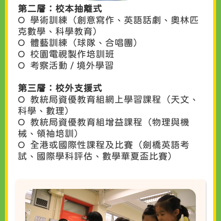
第二層：校本抽離式
O 學術訓練（創意寫作、英語話劇、奧林匹
克數學、科學教育）
O 體藝訓練（球隊、合唱團）
O 校園電視製作培訓班
O 考察活動 / 境外學習
第三層：校外支援式
O 教統局資優教育組網上學習課程（天文、
科學、數理）
O 教統局資優教育組增益課程（物理與機
械、領袖培訓）
O 全港或國際性課程及比賽（劍橋英語考
試、國際學科評估、數學華夏盃比賽）