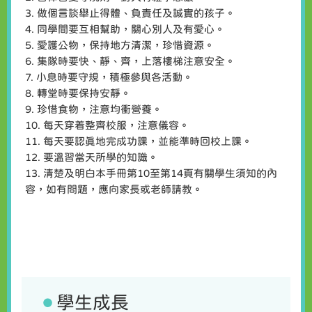
3. 做個言談舉止得體、負責任及誠實的孩子。
4. 同學間要互相幫助，關心別人及有愛心。
5. 愛護公物，保持地方清潔，珍惜資源。
6. 集隊時要快、靜、齊，上落樓梯注意安全。
7. 小息時要守規，積極參與各活動。
8. 轉堂時要保持安靜。
9. 珍惜食物，注意均衝營養。
10. 每天穿着整齊校服，注意儀容。
11. 每天要認真地完成功課，並能準時回校上課。
12. 要溫習當天所學的知識。
13. 清楚及明白本手冊第10至第14頁有關學生須知的內
容，如有問題，應向家長或老師請教。
學生成長