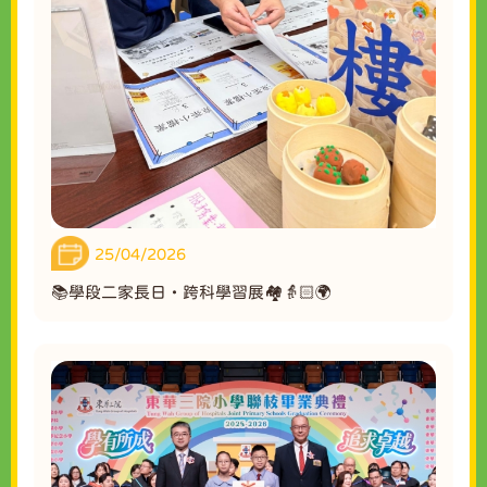
25/04/2026
📚學段二家長日・跨科學習展🏘️👵🏻🌍