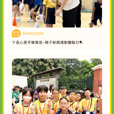
18/04/2026
🏅荃心葵手樂青苗~親子新興運動體驗日🏓