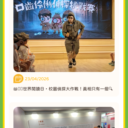
23/04/2026
📖🕵️‍♀️世界閱讀日・校園偵探大作戰！真相只有一個🔍