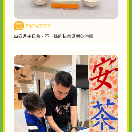
29/04/2026
🍰四月生日會・不一樣的快樂派對🥳🫶🏼