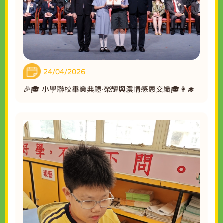
24/04/2026
🎉🎓 小學聯校畢業典禮‧榮耀與濃情感恩交織🎓👩‍🎓