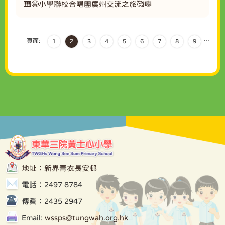
🎹😁小學聯校合唱團廣州交流之旅🥰🎼
頁面:
…
1
2
3
4
5
6
7
8
9
地址：新界青衣長安邨
電話：2497 8784
傳真：2435 2947
Email:
wssps@tungwah.org.hk