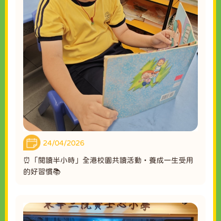
24/04/2026
⏰「閱讀半小時」全港校園共讀活動・養成一生受用
的好習慣📚