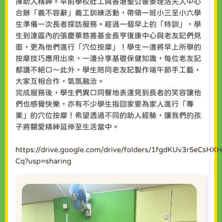
揮助人精神。早前學校社工與香港聖公會麥理浩夫人中心
合辦「義不容辭」義工訓練活動，帶領一班小三至小六學
生準備一次長者探訪服務。經過一個早上的「特訓」，學
生到達區內的張慶華慈善基金長亨復康中心與老友記們見
面，更為他們進行「穴位按摩」！學生一邊將早上所學的
按摩技巧應用出來，一邊分享基礎保健知識，每位老友記
都讚不絕口～此外，學生陪同老友記製作端午節手工藝，
大家互相合作，氣氛融洽。
完成服務後，學生們異口同聲地表達見到長者的笑容讓他
們也感覺快樂，亦有不少學生指回家要為家人進行「專
業」的穴位按摩！希望透過不同的助人經驗，讓我們的孩
子將關愛精神延伸至生活當中。
https://drive.google.com/drive/folders/1fgdKUv3r5eCsHX
Cq?usp=sharing