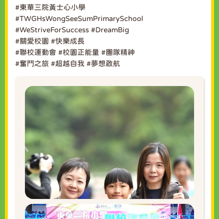
#東華三院黃士心小學
#TWGHsWongSeeSumPrimarySchool
#WeStriveForSuccess
#DreamBig
#關愛校園
#快樂成長
#聯校運動會
#校園正能量
#團隊精神
#奮鬥之旅
#超越自我
#夢想啟航