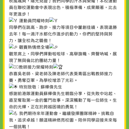
秋風颯爽，陽光見證了我們同學的汗水與榮耀！本校運動
員在聯校運動會中表現出色，積極準備，成果顯著，比去
年更進步！
運動員閃耀時刻
同學們在跳高、跑步、接力等項目中屢創佳績，表現遠勝
去年！每一滴汗水都化作進步的動力，你們的堅持與努
力，讓全校為之驕傲！
觀賽熱情燃全場
觀眾席上，同學們揮動啦啦球、高舉旗幟、齊聲吶喊，展
現了無與倫比的團結力量！
教師接力榮耀時刻
恭喜吳老師、梁老師及陳老師代表葵青區出戰教師接力
賽，勇奪亞軍，為學校增添了光彩。
特別致敬：蘇樺偉先生
感謝前港隊運動員蘇樺偉先生親臨分享，從失敗中站起、
直至奪取第一金的奮鬥故事，深深觸動了每一位師生。生
命的光輝，正在於跨越困境的勇氣！
我們期待來年運動會，繼續發揮團隊精神，挑戰自
我，追求卓越！願這精神燃亮校園，陪伴同學迎接未來每
一個挑戰！