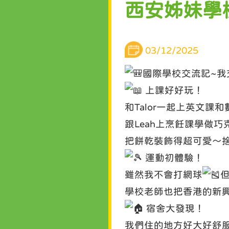
西安姊妹學校
03/12/2025
國際學校交流記~我
上課好好玩！
和Talor一起上英文課
跟Leah上烹飪課學做巧
把餅乾裝飾得超可愛～
運動初體驗！
雖然我不會打網球
但
學校老師也把香港的新
宿舍大發現！
我們住的地方好大好舒