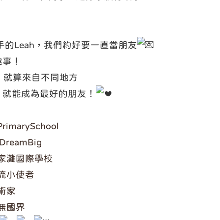
巧手的Leah，我們約好要一直當朋友
趣事！
：就算來自不同地方
，就能成為最好的朋友！
imarySchool
DreamBig
家灘國際學校
流小使者
術家
無國界