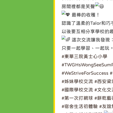
房間裡都是笑聲
最棒的收穫！
認識了溫柔的Talor和
以後要互相分享學校的
這次交流讓我發現
只要一起學習、一起玩
#東華三院黃士心小學
#TWGHsWongSeeSumPr
#WeStriveForSuccess
#
#姊妹學校交流
#西安梁
#國際學校交流
#文化交
#第一次打網球
#餅乾藝
#宿舍生活初體驗
#友誼