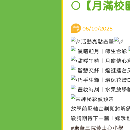
🌕【月滿校
06/10/2025
活動亮點直擊
晨曦迎月｜師生合影
甜暖午時｜月餅傳心
智慧交鋒｜燈謎擂台
巧手生輝｜環保花燈D
豐收時刻｜水果放學
神秘彩蛋預告
放學前壓軸企劃即將解
敬請期待下一篇「嫦娥
#東華三院黃士心小學