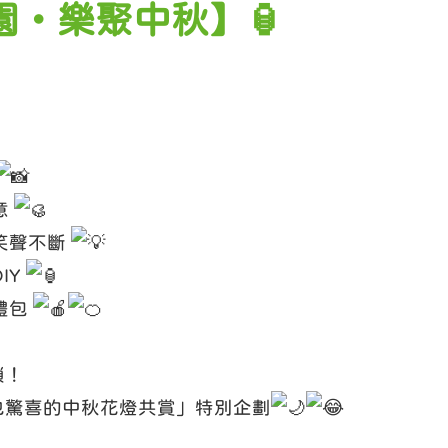
園・樂聚中秋】🏮
意
笑聲不斷
IY
禮包
鎖！
也驚喜的中秋花燈共賞」特別企劃