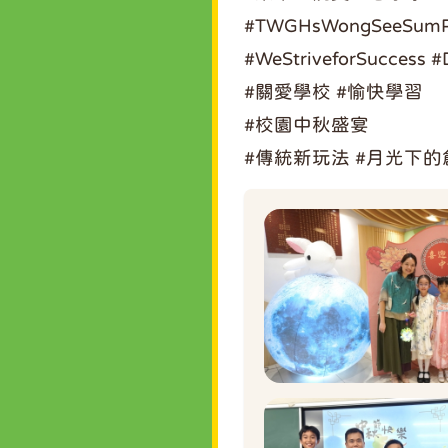
#TWGHsWongSeeSumPr
#WeStriveforSuccess
#
#關愛學校
#愉快學習
#校園中秋盛宴
#傳統新玩法
#月光下的