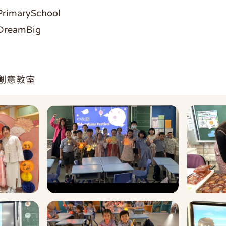
imarySchool
DreamBig
創意教室