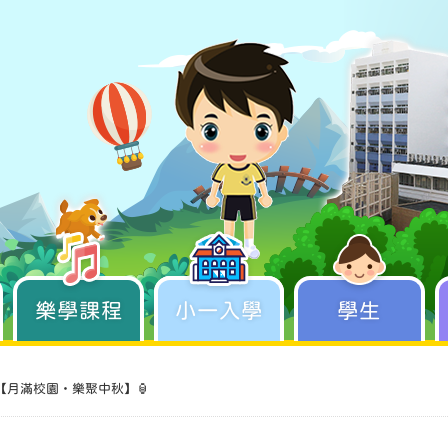
樂學課程
學生成長
小一入學
學生
【月滿校園・樂聚中秋】🏮