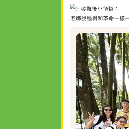
參觀後小領悟：
老師說種樹和革命一樣