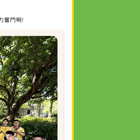
力奮鬥啊!