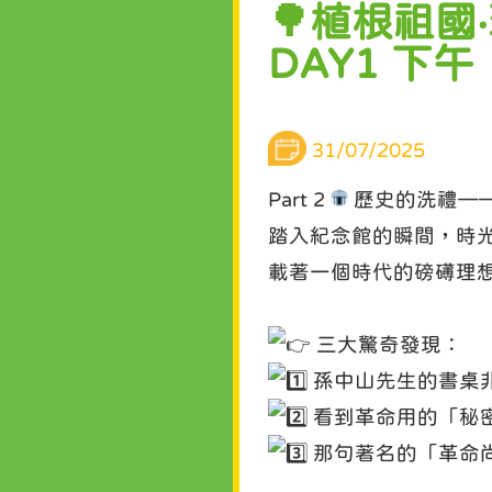
🌳植根祖
DAY1 下午
31/07/2025
Part 2
歷史的洗禮—
踏入紀念館的瞬間，時
載著一個時代的磅礡理
三大驚奇發現：
孫中山先生的書桌
看到革命用的「秘
那句著名的「革命尚