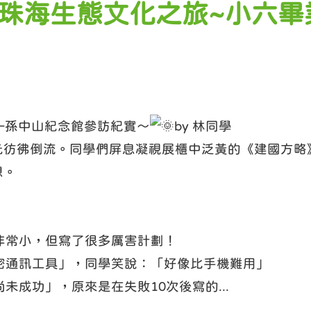
國‧珠海生態文化之旅~小六
—孫中山紀念館參訪紀實～
by 林同學
光彷彿倒流。同學們屏息凝視展櫃中泛黃的《建國方略
想。
非常小，但寫了很多厲害計劃！
密通訊工具」，同學笑說：「好像比手機難用」
未成功」，原來是在失敗10次後寫的...