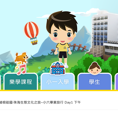
樂學課程
學生成長
小一入學
學生
植根祖國‧珠海生態文化之旅~小六畢業旅行 Day1 下午