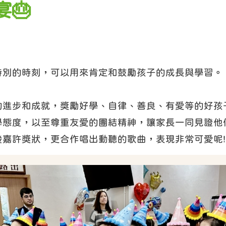
宴🎂
特別的時刻，可以用來肯定和鼓勵孩子的成長與學習。
的進步和成就，獎勵好學、自律、善良、有愛等的好孩
學態度，以至尊重友愛的團結精神，讓家長一同見證他
發嘉許獎狀，更合作唱出動聽的歌曲，表現非常可愛呢!