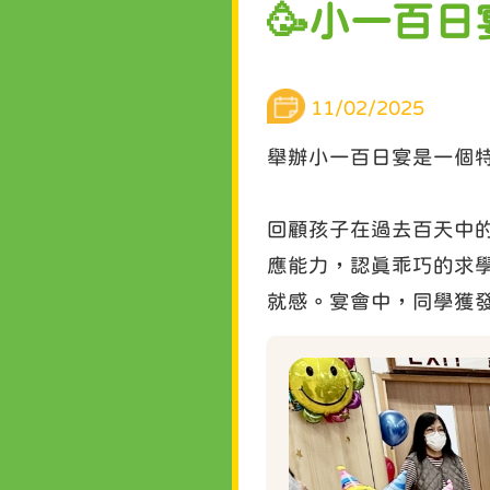
🥳小一百日
11/02/2025
舉辦小一百日宴是一個
回顧孩子在過去百天中
應能力，認真乖巧的求
就感。宴會中，同學獲