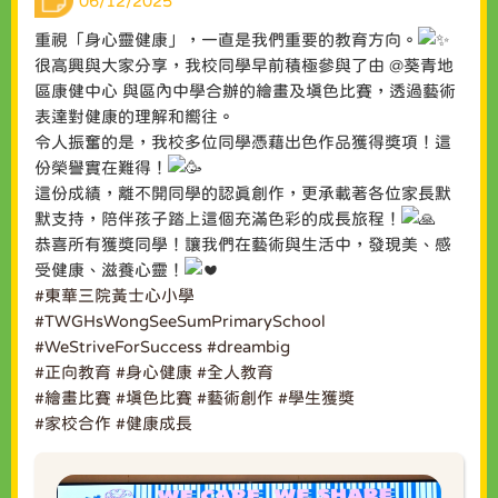
06/12/2025
重視「身心靈健康」，一直是我們重要的教育方向。
很高興與大家分享，我校同學早前積極參與了由 @葵青地
區康健中心 與區內中學合辦的繪畫及填色比賽，透過藝術
表達對健康的理解和嚮往。
令人振奮的是，我校多位同學憑藉出色作品獲得獎項！這
份榮譽實在難得！
這份成績，離不開同學的認真創作，更承載著各位家長默
默支持，陪伴孩子踏上這個充滿色彩的成長旅程！
恭喜所有獲獎同學！讓我們在藝術與生活中，發現美、感
受健康、滋養心靈！
#東華三院黃士心小學
#TWGHsWongSeeSumPrimarySchool
#WeStriveForSuccess
#dreambig
#正向教育
#身心健康
#全人教育
#繪畫比賽
#填色比賽
#藝術創作
#學生獲獎
#家校合作
#健康成長