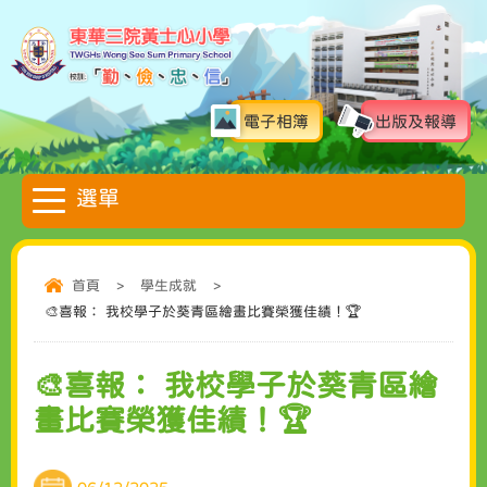
電子相簿
出版及報導
首頁
>
學生成就
>
🎨喜報： 我校學子於葵青區繪畫比賽榮獲佳績！🏆
🎨喜報： 我校學子於葵青區繪
畫比賽榮獲佳績！🏆